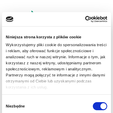
USŁUGI PRZEŁADUNKOWE
Niniejsza strona korzysta z plików cookie
W ramach usługi oferujemy
Wykorzystujemy pliki cookie do spersonalizowania treści
krótkoterminowe przechowywanie
i reklam, aby oferować funkcje społecznościowe i
analizować ruch w naszej witrynie. Informacje o tym, jak
przesyłek w łańcuchu dystrybucji.
korzystasz z naszej witryny, udostępniamy partnerom
Gwarantujemy kontrolę i nadzór nad
społecznościowym, reklamowym i analitycznym.
prawidłowym przebiegiem procesu.
Partnerzy mogą połączyć te informacje z innymi danymi
otrzymanymi od Ciebie lub uzyskanymi podczas
Oferujemy cross-docking pełnych
korzystania z ich usług.
palet jak i z konsolidacją towarów.
Wybór
Niezbędne
zgody