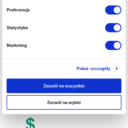
Preferencje
Statystyka
HURTOWNIE
PRODUCENCKIE
Marketing
Przygotowujemy powierzchnie
magazynowo-biurowe zgodnie z
Pokaż szczegóły
wymaganiami DPD oraz wytycznymi
Partnera. Zapewniamy bieżącą
Zezwól na wszystkie
obsługę operacji logistycznych w
hurtowni.
Zezwól na wybór